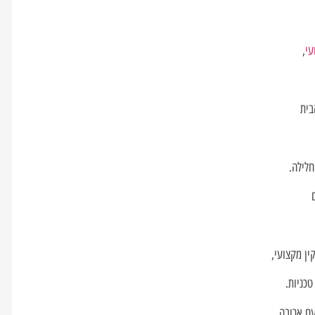
עי
,
בית
חלילה.
ין מקצועי,
כניות.
ם ארובה,