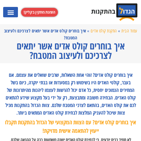
הזמנת מתקין בקליק!
התקנת מערכות קולנוע ביתי
התקנת קולט אדים
התקנת מקרנים
התקנת טלוויזי
איך בוחרים קולט אדים אשר יתאים לצרכיכם ולעיצוב
עמוד הבית
»
התקנת קולט אדים
»
המטבח?
איך בוחרים קולט אדים אשר יתאים
לצרכיכם ולעיצוב המטבח?
איך בוחרים קולט אדים? זוהי אחת השאלות, שרבים שואלים את עצמם. אם
בעבר, קולטי האדים היו בשימוש רק במסעדות או בבתי יוקרה, כיום בשל
המחירים הנמוכים יחסית, כל אדם יכול להרשות לעצמו ליהנות מהיתרונות של
קולט האדים. הבחירה חשובה ומתבצעת, רק על ידי בעל מקצוע שידע להתאים
לכם את קולט האדים, בהתאם לצרכי המטבח שלכם. צוות הגדול בהתקנות מכיל
צוות שיכול להעניק המלצות לבחירת קולט האדים המתאים ביותר.
איך בוחרים קולט אדים? עם הצוות המקצועי של הגדול בהתקנות תקבלו
ייעוץ להתאמה אישית מדויקת!
לא תמיד רבים יודעים, כי לבחירת קולט האדים ישנה משמעות רבה על ההנאה שלכם,