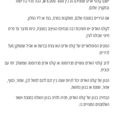
ישנם קולטי אדים שמחירם נע בין 600- 8,000 ₪, הכול תלוי בדרישות
ובתקציב שלכם.
אם הכיריים במטבח שלכם, מותקנות במרכז, בצד או ליד החלון,
לקולט האדים יש חשיבות רבה מבחינת העיצוב במטבח, היות מדובר על פריט
חיוני שבולט לעין.
הסוגים הפופולאריים של קולט אדים הוא צורת נברשת או אהיל שמותקן מעל
לכיריים.
לרוב קולטי האדים עשויים מנירוסטה או קולט אדים מנירוסטה שמשולב יחד עם
זכוכית.
הגוון של קולט האדים יכול להיות שונה בין דגם לדגם למשל לבן, שחור, כסוף,
אפור, שמנת או בגוון נחושת.
הבחירה בגוון של קולט האדים, תהיה תלויה בגוון השולט במטבח ושאר
האלמנטים המצויים בו.