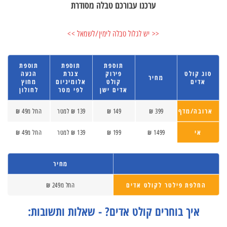
ערכנו עבורכם טבלה מסודרת
<< יש לגלול טבלה לימין/לשמאל >>
תוספת
תוספת
תוספת
סוג קולט
פירוק
צנרת
הגעה
מחיר
אדים
קולט
אלומיניום
מחוץ
אדים ישן
לפי מטר
לחולון
ארובה/מדף
399 ₪
149 ₪
139 ₪ למטר
החל מ49 ₪
אי
1499 ₪
199 ₪
139 ₪ למטר
החל מ49 ₪
מחיר
החלפת פילטר לקולט אדים
החל מ249 ₪
איך בוחרים קולט אדים? - שאלות ותשובות: