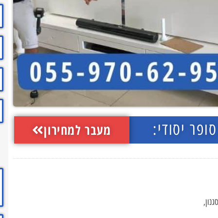
ופר יסודי:
מעבר למחירון
נון,