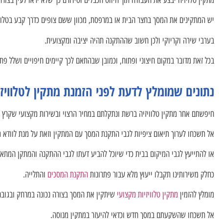
מתקין טלויזיה יבצע את העבודה תוך חיווט הכבלים וסידורם כך שלא יראו לעין בצורה
יש המתקינים את המסך בחצר הבית או במרפסת, מכוון ששם צופים כדרך קבע בטלווי
בערבי שירה וקריוקי ולכן חשוב שההתקנה תהיה יציבה ומקצועית.
בכל זאת מדובר במקום חיצוני ופתוח, וכמובן שבהתאם לכך קיימים חיפויים ושלל פת
נתונים שמומלץ לדעת לפני הזמנת מתקין לטלוויזי
חיפשתם אחר מתקין טלוויזיה ברשת ונתקלתם במחיר הרצוי ובשירות מקצועי שקרץ ל
אל תשכחו לערוך תיאום ציפיות לגבי התקנת המסך עם המתקין וזאת על מנת לוודא 
או להתייעץ לגבי המיקום בבית כדי שיוכל להביע דעתו לגבי ההתקנה והמתקן המתאי
כחלק משירותינו תקבלו ייעוץ מלא עבור פתרונות
התקנת המסכים
והתלייה.
מומלץ להזמין
מתקין טלוויזיות מקצועי
שיתקין את המסך בצורה נכונה במרחק ובגוב
אל תשכחו שהשקעתם במסך חדש וכדאי להיעזר במתקין מנוסה.