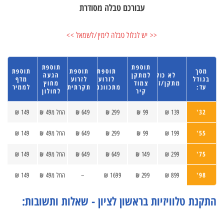
עבורכם טבלה מסודרת
<< יש לגלול טבלה לימין/לשמאל >>
תוספת
תוספת
מסך
תוספת
תוספת
תוספת
לא כולל
למתקן
הגעה
בגודל
לזרוע
לזרוע
מדף
מתקן/זרוע
צמוד
מחוץ
עד:
מתכווננת
תקרתית
לממיר
קיר
לחולון
32'
139 ₪
99 ₪
299 ₪
649 ₪
החל מ49 ₪
149 ₪
55'
199 ₪
99 ₪
299 ₪
649 ₪
החל מ49 ₪
149 ₪
75'
299 ₪
149 ₪
649 ₪
649 ₪
החל מ49 ₪
149 ₪
98'
899 ₪
299 ₪
1699 ₪
–
החל מ49 ₪
149 ₪
התקנת טלוויזיות בראשון לציון - שאלות ותשובות: