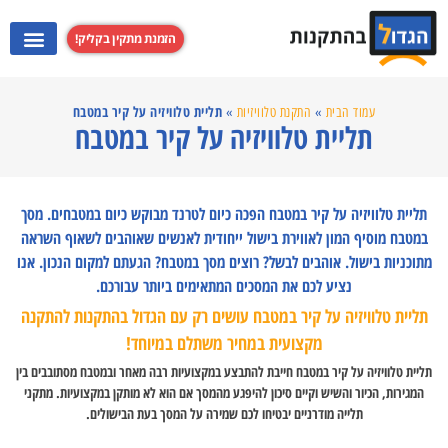
הזמנת מתקין בקליק!
התקנת מערכות קולנוע ביתי
התקנת קולט אדים
התקנת מקרנים
התקנת טלוויזי
תליית טלוויזיה על קיר במטבח
עמוד הבית
»
התקנת טלוויזיות
»
תליית טלוויזיה על קיר במטבח
תליית טלוויזיה על קיר במטבח הפכה כיום לטרנד מבוקש כיום במטבחים. מסך
במטבח מוסיף המון לאווירת בישול ייחודית לאנשים שאוהבים לשאוף השראה
מתוכניות בישול. אוהבים לבשל? רוצים מסך במטבח? הגעתם למקום הנכון. אנו
נציע לכם את המסכים המתאימים ביותר עבורכם.
תליית טלוויזיה על קיר במטבח עושים רק עם הגדול בהתקנות להתקנה
מקצועית במחיר משתלם במיוחד!
תליית טלוויזיה על קיר במטבח חייבת להתבצע במקצועיות רבה מאחר ובמטבח מסתובבים בין
המגירות, הכיור והשיש וקיים סיכון להיפגע מהמסך אם הוא לא מותקן במקצועיות. מתקני
תלייה מודרניים יבטיחו לכם שמירה על המסך בעת הבישולים.