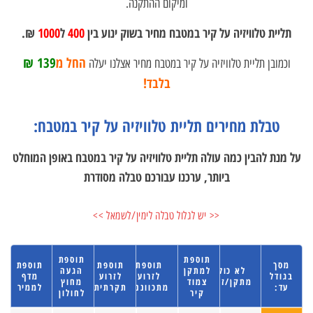
ומיקום ההתקנה.
תליית טלוויזיה על קיר במטבח מחיר בשוק ינוע בין
400
ל
1000
₪.
החל מ
139 ₪
וכמובן תליית טלוויזיה על קיר במטבח מחיר אצלנו יעלה
בלבד!
טבלת מחירים תליית טלוויזיה על קיר במטבח:
על מנת להבין כמה עולה תליית טלוויזיה על קיר במטבח באופן המוחלט
ביותר, ערכנו עבורכם טבלה מסודרת
<< יש לגלול טבלה לימין/לשמאל >>
תוספת
תוספת
מסך
תוספת
תוספת
תוספת
לא כולל
למתקן
הגעה
בגודל
לזרוע
לזרוע
מדף
מתקן/זרוע
צמוד
מחוץ
עד:
מתכווננת
תקרתית
לממיר
קיר
לחולון