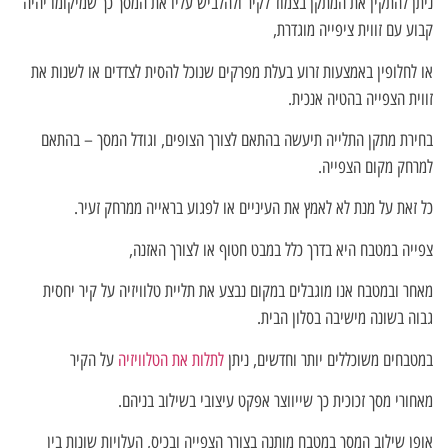
ניתן להתקין את המתקן בצמוד לקיר ולהלביש עליו את המסך כך שמיקומו יהיה
קבוע עם זווית ציפייה מוגדרת,
או לחלופין באמצעות זרוע בעלת מפרקים שנוכל להסית לצדדים או לשנות את
זווית הצפייה בהטיה אנכית.
בחירת מתקן התלייה תיעשה בהתאם לצורך הצופים, וגודל המסך – בהתאם
למרחק מקום הצפייה.
כל זאת על מנת לא לאמץ את העיניים או לפגוע בראייה ממרחק זעיר.
צפייה במטבח היא בדרך כלל במבט חטוף או לצורך האזנה,
מאחר ובמטבח אנו מוגבלים במקום נבצע את תליית טלוויזיה על קיר יחסית
גבוה בשונה מישיבה בסלון הבית.
במטבחים משוכללים יותר וחדשים, ניתן
לתלות את הטלוויזיה
על הקיר
מאחורי מסך זכוכית כך שייווצר אפקט עיצובי בשילוב בניהם.
אופן שילוב המסך במטבח מותנה בצורך הצפייה ובכיס, העלויות שונות בין