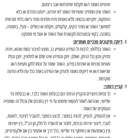
שינויים כאמור ו/או תקלות שיתרחשו אגב ביצועם.
האתר אינו מתחייב ששירותי האתר לא יופרעו, יינתנו כסדרם או בלא
הפסקות, יתקיימו בבטחה וללא טעויות ויהיו חסינים מפני גישה בלתי מורשית
למחשבי האתר או מפני נזקים, קלקולים, תקלות או כשלים – והכל, בחומרה,
בתוכנה, בקווי ובמערכות תקשורת אצל האתר או אצל מי מספקיו.
דיוק/ תיקונים טכניים ואחרים:
האתר בכללותו, לרבות כל המידע המופיע בו, מוצע לציבור כמות שהוא, ויהיה
מדויק ונכון ככל הניתן, ואולם, יתכן והמידע אינו שלם או לחלופין, יתכן ונפלו
טעויות טכניות או אחרות במידע. האתר שומר על זכותו לתקן טעויות ו/או
שגיאות ו/או אי דיוקים כאמור ולעדכן את המידע באתר בכל עת וללא הודעה
מוקדמת.
קניין רוחני:
כל זכויות היוצרים והקניין הרוחני הם בבעלות האתר בלבד, או בבעלות צד
שלישי, שהרשה לאתר לעשות שימוש על פי דין בתכנים אלו ובכלל זה שותפיה
העסקיים של האתר.
אין להעתיק, להפיץ, להציג בפומבי, לבצע בפומבי, להעביר לציבור, לשנות,
לעבד, ליצור יצירות נגזרות, למכור או להשכיר כל חלק מן הנ"ל, בין ישירות
ובין באמצעות או בשיתוף צד שלישי, בכל דרך או אמצעי בין אם אלקטרוניים,