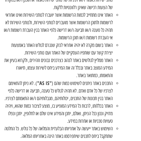
של הצעות רכישה שאינן רלוונטיות ללקוח.
האתר אינו מתחייב לכמות הרשומות אשר יועברו לנותני השירות ואינו אחראי
לרשומות ולתוכן הרשומות אשר מועברים לנותני השירות, ולנותני השירות לא
תהיה כל טענה ו/או תביעה ו/או דרישה כלפי האתר בגין העברת רשומות ו/או
אי העברת רשומות ו/או תוכן הרשומות.
האתר בשום מקרה לא יהיה אחראי לנזק שנגרם לגולש האתר באמצעות
יצירת קשר עם שותפיו העסקיים של האתר ועם נותני השירות.
האתר ממליץ לגולשים באתר לנהוג כצרכנים נבונים וזהירים, ולקרוא בעיון את
המידע המוצג באתר ובכלל זה את המידע ביחס לשירות עצמו, תיאורו
והתאמתו, כמתואר באתר.
"AS IS"
התכנים באתר ניתנים לשימוש כמות שהם (
). לא ניתן להתאימם
לצרכיו של כל אדם ואדם. לא תהיה לגולש כל טענה, תביעה או דרישה כלפי
האתר בגין תכונות של התכנים, יכולותיהם, מגבלותיהם ו/או התאמתם לצרכיו.
האתר בכללותו, לרבות כל המידע המופיע בו, מוצע לציבור כמות שהוא, ויהיה
מדויק ונכון ככל הניתן, ואולם, יתכן והמידע אינו שלם או לחלופין, יתכן ונפלו
טעויות טכניות או אחרות במידע.
השימוש באתר ייעשה על אחריותו הבלעדית והמלאה של כל גולש. כל החלטה
שתתקבל ביחס לתכנים שיתפרסמו באתר הינה באחריותו המלאה.