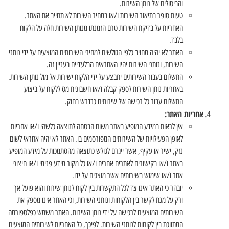
והביטולים של נותן השירות.
טעות סופר בתיאור השירות ו/או במחיר השירות לא תחייב את האתר.
האחריות על בדיקת השירות טרם הזמנתו מנותן השירות חלה על הלקוח
בלבד.
האתר לא יהיה מחויב כלפי הגולשים למחירי השירותים המוצעים על ידי נותני
השירות, ונותני השירות יהיו האחראים הבלעדיים בעניין זה.
התשלום בעבור השירותים יתבצע על ידי הלקוח ישירות אל מול נותן השירות.
באחריות נותן השירות לספק קבלה ו/או חשבונית מס ללקוח על ביצוע
התשלום עבור כל רכישה של שירותים כנדרש בחוק.
אחריות האתר:
אין לראות במידע המופיע באתר משום הבטחה לתוצאה כלשהי ו/או אחריות
לאופן הפעילויות של השירותים המפורסמים בו. האתר לא יהיה אחראי לשום
נזק, ישיר או עקיף, אשר ייגרם לגולש כתוצאה מהסתמכות על מידע המופיע
באתר ו/או בקישורים לאתרים אחרים ו/או כל מקור מידע פנימי ו/או חיצוני
אחר ו/או שימוש בשירותים אשר מוצגים על ידו.
יובהר כי האתר אינו צד לכל התקשרות בין לקוח לנותן שירות והוא פועל אך
ורק על מנת לקשר בין הלקוחות ונותני השירות, וכי האתר אינו מספק את
השירותים המוצעים לרכישה על ידי נותן השירות. האתר משמש כפלטפורמה
המתווכת בין לקוחות לנותני השירות. לפיכך, כל האחריות לשירותים המוצעים