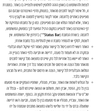
לצפות ולהשתמש בו באופן הזהה לחלוטין לשימוש ולצפייה בו באתר. במסגרת
זו, חל איסור לקשר לתכנים מהאתר, במנותק מדפי האינטרנט שבהם הם
מופיעים באתרים (לדוגמה: אסור לקשר במישרין לתמונה או לקובץ גרפי
באתר, אלא לעמוד המלא שבו הם מופיעים). כמו כן על כתובתו המדויקת של
דף האינטרנט באתר להופיע במקום הרגיל המיועד לכך בממשק המשתמש,
Status Bar"
לדוגמה: בשורת הכתובת (
") בדפדפן של המשתמש. אין
לשנות, לסלף או להסתיר כתובת זו ואין להחליפה בכל כתובת אחרת;
האתר רשאי לדרוש ביטול כל קישור עמוק כאמור לפי שיקול דעתו הבלעדי
ובמקרה זה לא תעמוד כל טענה, דרישה או תביעה כלפי האתר בעניין זה.
האתר לא יישא בכל אחריות לכל נזק שייגרם כתוצאה מכל קישור לתכנים
מהאתר ומכל הצגה או פרסום של תכנים כאמור בכל דרך אחרת. האחריות
המלאה והבלעדית לכל קישור, הצגה או פרסום של התכנים, היא על מבצע
הקישור בלבד.
על הגולש לשפות את האתר, עובדיו, מנהליו, שותפיו העסקיים או מי מטעמו
בגין כל נזק, הפסד, אבדן רווח, תשלום או הוצאה שייגרמו להם – ובכלל זה
שכ"ט עו"ד והוצאות משפט עקב הפרת תקנון זה. בנוסף, ישפה המשתמש
את האתר, עובדיו, מנהליו או מי מטעמו בגין כל טענה, תביעה ו/או דרישה
שתועלה נגדם על ידי צד שלישי כלשהו כתוצאה מתכנים שנמסרו על ידו