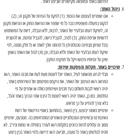
לפרסום באתר וכתוצאה מקישורים שביצע לאתר.
ניהול האתר:
אנו שומרים לעצמנו את הזכות: (1) לפקח על הפרות של תקנון זה; (2)
לנקוט בפעולה משפטית כנגד כל מי שמפר את הוראות החוק או הוראות תקנון
זה, לשיקול דעתו הבלעדי של האתר, לרבות, ללא הגבלה, דיווח על המשתמש
לרשויות אכיפת החוק; (3) לסרב, להגביל גישה, להגביל זמינות, או להשבית
(ככל שניתן מבחינה טכנולוגית) כל תרומה שלך לאתר או כל חלק ממנה, לפי
שיקול דעתו הבלעדי של האתר וללא הגבלה; וכן (4) לנהל את האתר באופן
שיגן על זכויותיו ורכושו ויקל על תפקודו התקין.
שינויים באתר, תקלות והפסקות שירות:
מבלי לגרוע מהאמור לעיל, האתר יוכל לשנות מעת לעת את מבנה האתר, ו/או
המראה ו/או העיצוב של האתר, את היקפם וזמינותם של השירותים באתר,
יהיה רשאי לגבות תשלום בעד תכנים ושירותים כאלה או אחרים על פי
החלטתו. כמו כן, האתר יהיה רשאי לשנות כל היבט אחר הכרוך באתר והכל,
בלא צורך להודיע על כך מראש.
שינויים כאמור יבוצעו, בין השאר, בהתחשב באופי הדינאמי של רשת
האינטרנט ובשינויים הטכנולוגיים והאחרים המתרחשים בה. מטבעם, שינויים
מסוג זה עלולים להיות כרוכים בתקלות ו/או לעורר בתחילה אי נוחות וכיו"ב. לא
תהיה לגולשים באתר כל טענה, תביעה ו/או דרישה כלפי האתר בגין ביצוע