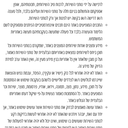
לרכישה על ידי נותני השירות, לרבות טיב השירותים, תכונותיהם, אופן
אספקתם והתשלום בגינם חלה על נותני השירות ועליהם בלבד, ולכל טענה
ו/או דרישה ו/או בקשה יש לפנות אך ורק לנותני השירות.
התכנים המופיעים באתר הינם תכנים אינפורמטיביים הניתנים ומסופקים לשם
הלימוד והעשרה בלבד וכל פעולה שתעשה בעקבותיהם תעשה באחריות
המשתמש.
מידע ומצגים אודות שירותים המוצגים באתר, שמקורם בנותני השירות וכל
תוכן ביחס לשירותים נמצאים באחריותם הבלעדית של נותני השירות כאמור,
ועל כן מובן שלאתר אין כל אחריות בגין מידע מעין זה, ואין האתר ערב למידת
הדיוק של מידע זה.
האתר לא יהיה אחראי לכל נזק (ישיר או עקיף), הפסד, עגמת נפש והוצאות
שייגרמו לגולשים ו/או לצדדים שלישיים כלשהם בעקבות שימוש או הסתמכות
על כל תוכן, מידע, נתון, מצג, תמונה, וידאו, אודיו, פרסומת, מוצר, שירות וכו'
המופעים באתר. כל הסתמכות כאמור נעשית על-פי שיקול דעתו ואחריותו
הבלעדית של הגולש באתר.
האתר עושה מאמצים לבדוק את נותני השירות אשר עושים שימוש באתר, אך
יחד עם זאת, יובהר ויודגש שהאתר לא יהיה אחראי לעשות בדיקות רקע
לנותני השירות שעושים בו שימוש, ואינו יכול ולא יהיה אחראי לפעולות של
נותני שירות כאמור ו/או לפניות של נותני שירות כאמור או תוכנן ו/או במקרה