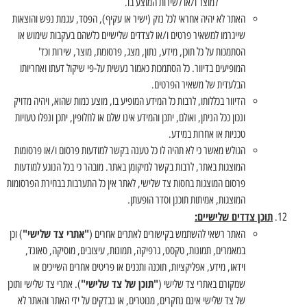
למוצר ו/או לשירות המוצע בו.
האתר לא יהיה אחראי לכל נזק (ישיר או עקיף), הפסד, עגמת נפש והוצאות
שייגרמו למשאיר פרטים ו/או לצדדים שלישיים כלשהם בעקבות שימוש או
הסתמכות על כל תוכן, מידע, נתון, מצג, פרסומת, מוצר, שירות וכד'
המופיעים בדיוור. כל הסתמכות כאמור נעשית על-פי שיקול דעתו ואחריותו
הבלעדית של משאיר הפרטים.
הדיוור בכללותו, לרבות כל המידע המופיע בו, מוצע כמות שהוא, ויהיה מדויק
ונכון ככל הניתן, ואולם, יתכן והמידע אינו שלם או לחלופין, יתכן ונפלו טעויות
טכניות או אחרות במידע.
הגולש מאשר כי לא תהיה לו כל טענה בקשר למודעות פרסום ו/או פרסומות
המוצגות באתר, לרבות בקשר למיקומן באתר. מובהר כי בכל הנוגע למודעות
פרסום המוצגות בחסות צד שלישי, לאתר אין כל התערבות בבחירת הפרסומות
המוצגות, אמיתות תוכנן וסדר הופעתן.
תוכן צדדים שלישיים:
"אתרי צד שלישי"
האתר רשאי להשתמש בקישורים לאתרים אחרים (
) וכן
במאמרים, תמונות, טקסט, גרפיקה, תמונות, עיצובים, מוסיקה, סאונד,
וידאו, מידע, אפליקציות, תוכנה ותכנים או פריטים אחרים השייכים או
"תוכן של צד שלישי"
שמקורם באתרי צד שלישי (
). אתרי צד שלישי ותוכן
של צד שלישי אינם נחקרים, מנוטרים, או נבדקים על ידי האתר והאתר לא