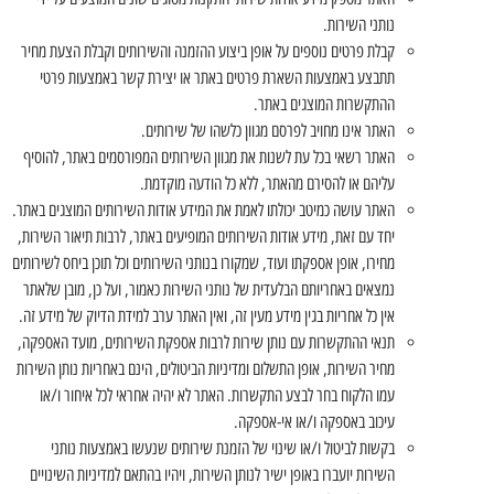
נותני השירות.
קבלת פרטים נוספים על אופן ביצוע ההזמנה והשירותים וקבלת הצעת מחיר
תתבצע באמצעות השארת פרטים באתר או יצירת קשר באמצעות פרטי
ההתקשרות המוצגים באתר.
האתר אינו מחויב לפרסם מגוון כלשהו של שירותים.
האתר רשאי בכל עת לשנות את מגוון השירותים המפורסמים באתר, להוסיף
עליהם או להסירם מהאתר, ללא כל הודעה מוקדמת.
האתר עושה כמיטב יכולתו לאמת את המידע אודות השירותים המוצגים באתר.
יחד עם זאת, מידע אודות השירותים המופיעים באתר, לרבות תיאור השירות,
מחירו, אופן אספקתו ועוד, שמקורו בנותני השירותים וכל תוכן ביחס לשירותים
נמצאים באחריותם הבלעדית של נותני השירות כאמור, ועל כן, מובן שלאתר
אין כל אחריות בגין מידע מעין זה, ואין האתר ערב למידת הדיוק של מידע זה.
תנאי ההתקשרות עם נותן שירות לרבות אספקת השירותים, מועד האספקה,
מחיר השירות, אופן התשלום ומדיניות הביטולים, הינם באחריות נותן השירות
עמו הלקוח בחר לבצע התקשרות. האתר לא יהיה אחראי לכל איחור ו/או
עיכוב באספקה ו/או אי-אספקה.
בקשות לביטול ו/או שינוי של הזמנת שירותים שנעשו באמצעות נותני
השירות יועברו באופן ישיר לנותן השירות, ויהיו בהתאם למדיניות השינויים