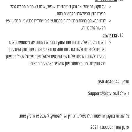
על תקנון זה יחולו אך ורק דיני מדינת ישראל, אולם לא תהיה תחולה לכללי
ברירת הדין הבינלאומי הקבועים בהם.
לבתי המשפט במחוז מרכז תהיה סמכות שיפוט ייחודית בכל עניין הנובע ו/או
הקשור לתקנון זה.
צרו קשר:
האתר מקפיד על קיום הוראות החוק ומכבד את זכותם של משתמשי האתר
ואחרים לפרטיות ולשם טוב. אם אתה סבור כי פורסם באתר תוכן הפוגע בך
מטעם כלשהו, נא פנה אלינו לפי הפרטים שלהלן ואנו נשתדל לטפל בפנייתך
בכל ההקדם. פניות כאמור ניתן להעביר באמצעים הבאים:
טלפון: 050-4040042;
דוא"ל: Support@bigtv.co.il
כל הזכויות בתקנון זה שמורות לדניאל עורכי דין ואין להעתיק, לשכפל או להפיץ אותו.
עדכון אחרון: ספטמבר 2021