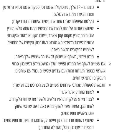
לדוגמה:
כתובת ה- IP שלך, פרוטוקול האינטרנט, ספק האינטרנט או הדפדפן
וסוג המכשיר ממנו אתה גולש;
הקלטת הפעילות שלך באתר או תרשים העמודים בהם ביקרת;
שימוש בעוגיות על מנת לזהות את המכשיר ממנו אתה גולש. קובץ
עוגיות הם קובץ טקסט קטן שאתר, יישום מקוון או דואר אלקטרוני
עשויים לשמור בדפדפן האינטרנט ו/או בכונן הקשיח של המחשב
לשימוש בביקורים הבאים באתר;
מידע שתזין, תשתף או שניתן להשיג מהשימוש שלך באתר.
אנו עשויים לשתף את המידע האישי שלך (למעט מידע רגיש כגון פרטי
אשראי ומספרי תעודות זהות) עם צדדים שלישיים, כולל עם שותפינו
העסקיים ונותני שירותים.
דוגמאות לפעולות שנותני שירותים עשויים לבצע הכרוכים במידע שלך:
לפתח ולתחזק את האתר;
לצבור מידע על לקוחות ו/או גולשים ולשפר את שירות הלקוחות.
לאחר מכן, האתר עשוי לשתף מידע כאמור עם שותפי שיווק
פוטנציאליים ומפרסמים;
שיתוף רשתות חברתיות כגון פייסבוק, אינסטגרם ואחרות ומפרסמים
נוספים ברשת כגון גוגל, טאבולה ואחרים;