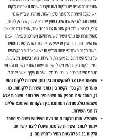
אחריותו הבלעדית של הלקוח ו/או מקבל השירות ולא תהיה ללקוח
ו/או מקבל השירות כל טענה כלפי האתר, מנהליו, עובדיו או מי
מטעמו והם לא יהיו אחראים, באופן ישיר או עקיף, לכל נזק לרבות,
לגוף, לרכוש או לכל נזק אחר או לכל הפסד אחר, אשר יגרם כתוצאה
מהתקשרות עם נותני השירות ששירותיהם מפורסמים באתר, אפילו
אם האתר הזהיר, המליץ או ייעץ לעניין מסוים או על שירות מסוים
ובשום מקרה האתר לא יהווה תחליף או יישא באחריות המקצועית
של נותני השירותים על אופן מתן השירות, מועד ביצועו, מקצועיותו
וכיו״ב. לקוח האתר ו/או מקבל השירות יישא באחריות לפנות ולדרוש
מנותני השירות כל פיצוי בגין כל נזק, ישיר או עקיף, אשר ייגרם לו.
שהאתר אינו צד להתקשרות בין נותן השירות ללקוח והוא
פועל אך ורק בכדי לקשר בין נותני השירות ללקוחות. כמו
כן, האתר אינו מספק את השירותים של נותני השירות אלא
משמש כפלטפורמה המתווכת בין הלקוחות הפוטנציאליים
לנותני השירות.
שהמידע אותו הלקוח מוסר בעת השימוש בשירותי האתר
יימסר לנותני השירות על מנת שיוכלו ליצור קשר עם
הלקוח בנוגע להצעות מחיר ("הרשומה");