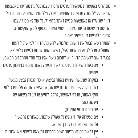
מובהר כי באפשרות משאיר הפרטים להסיר עצמו בכל עת מהדיוור באמצעות
לחיצה על "להסרה מרשימת התפוצה" או כל מלל דומה שמופיע בתחתית כל
דיוור שנשלח או באמצעות פנייה לאתר בדוא"ל. כל עוד לא הסיר עצמו
הנרשם מרשימת הדיוור כאמור, רשאי האתר, בכפוף לחוק התקשורת,
להעביר לנרשם דיוור ישיר כאמור.
האתר רשאי לבטל את רישומו של גולש לרשימת הדיוור לפי שיקול דעתו
המוחלט. מבלי לגרוע מהאמור לעיל, רשאי האתר למנוע גלישת גולש ו/או
לבטל רישום לרשימת הדיוור, או לחסום גישה אליו בכל אחד מהמקרים הבאים:
אם בעת השארת הפרטים ו/או הרכישה באתר נמסרו במתכוון פרטים
שגויים;
במקרה שנעשה שימוש באתר לביצוע או כדי לנסות לבצע מעשה
בלתי חוקי על-פי דיני מדינת ישראל, או מעשה הנחזה על פניו כבלתי
חוקי כאמור, או כדי לאפשר, להקל, לסייע או לעודד ביצועו של
מעשה כזה;
אם הופרו תנאי התקנון;
אם נעשתה על ידי גולש כל פעולה שתמנע מאחרים להמשיך
ולהשתמש באתר בכל דרך שהיא.
אין לראות במידע בדיוור משום הבטחה לתוצאה כלשהי ו/או אחריות