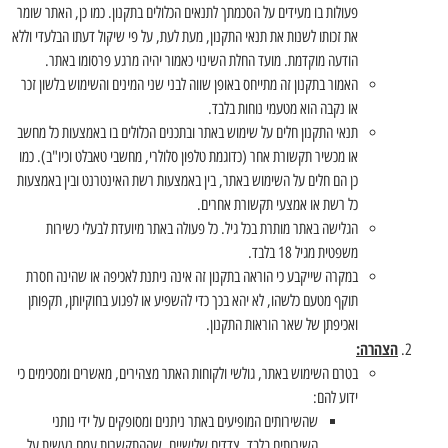
פעולות בו מעידים על הסכמתך לתנאים הכלולים בתקנון. כמו כן, האתר שומר
את זכותו לשנות את תנאי התקנון, מעת לעת, על פי שיקול דעתו הבלעדי וללא
הודעה מוקדמת. מועד החלת השינוי כאמור יהיה מרגע פרסומו באתר.
האמור בתקנון זה מתייחס באופן שווה לבני שני המינים והשימוש בלשון זכר
או נקבה הוא מטעמי נוחות בלבד.
תנאי התקנון חלים על שימוש באתר ובתכנים הכלולים בו באמצעות כל מחשב
או מכשיר תקשורת אחר (כדוגמת טלפון סלולרי, מחשבי טאבלט וכיו"ב). כמו
כן הם חלים על השימוש באתר, בין באמצעות רשת האינטרנט ובין באמצעות
כל רשת או אמצעי תקשורת אחרים.
הגלישה באתר מותרת בכל גיל. כל פעולה באתר מיועדת לבעלי כשירות
משפטית מגיל 18 בלבד.
במקרה שייקבע כי הוראה בתקנון זה אינה ניתנת לאכיפה או שהינה חסרת
תוקף מטעם כלשהו, לא יהא בכך כדי להשפיע או לפגוע בחוקיותן, תקפותן
ואכיפתן של שאר הוראות התקנון.
הצהרה:
בטרם השימוש באתר, גולשי ולקוחות האתר מצהירים, מאשרים ומסכימים כי
ידוע להם:
שהשירותים המופיעים באתר ניתנים ומסופקים על ידי נותני
השירותים בלבד, צדדים שלישיים, שההתקשרות עמם נעשית על