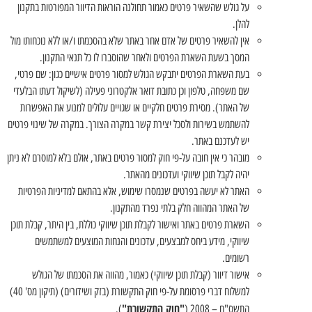
על גולש שהשאיר פרטים כאמור תחולנה הוראות הדיוור המפורטות בתקנון
להלן.
אין להשאיר פרטים של אדם אחר באתר שלא בהסכמתו ו/או ללא נוכחותו מול
המסך בשעת השארת הפרטים ולאחר שהוסברו לו כל תנאי התקנון.
בעת השארת הפרטים יתבקש הגולש למסור פרטים אישיים כגון: שם פרטי,
שם משפחה, טלפון וכן כתובת דואר אלקטרוני פעילה (לשיקול דעתו הבלעדי
של האתר). מסירת פרטים חלקיים או שגויים עלולים למנוע את האפשרות
להשתמש בשירות ולסכל יצירת קשר במקרה הצורך. במקרה של שינוי פרטים
יש לעדכנם באתר.
מובהר כי אין חובה על-פי חוק למסור פרטים באתר, אולם בלא למוסרם לא ניתן
יהיה לקבל תוכן שיווקי ועדכונים מהאתר.
האתר לא יעשה בפרטים שנמסרו שימוש, אלא בהתאם למדיניות הפרטיות
של האתר המהווה חלק בלתי נפרד מהתקנון.
השארת פרטים באתר ואישור לקבלת תוכן שיווקי כוללת, בין היתר, קבלת תוכן
שיווקי, מידע ביחס למבצעים, עדכונים והנחות המוצעים למשתמשים
רשומים.
אישור דיוור (קבלת תוכן שיווקי) כאמור, מהווה את הסכמתו של הגולש
למשלוח דברי פרסומת על-פי חוק התקשורת (בזק ושידורים) (תיקון מס' 40)
"חוק התקשורת"
התשס"ח – 2008 (
).