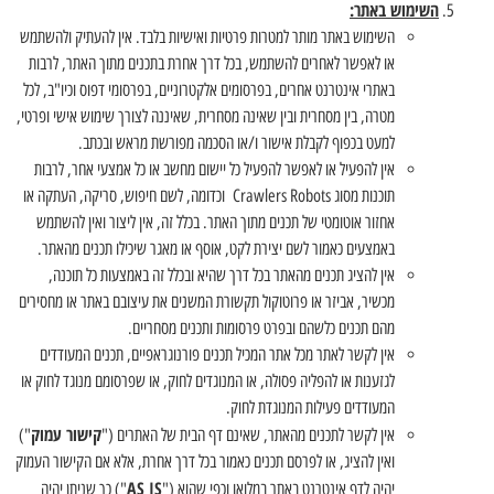
השימוש באתר:
השימוש באתר מותר למטרות פרטיות ואישיות בלבד. אין להעתיק ולהשתמש
או לאפשר לאחרים להשתמש, בכל דרך אחרת בתכנים מתוך האתר, לרבות
באתרי אינטרנט אחרים, בפרסומים אלקטרוניים, בפרסומי דפוס וכיו"ב, לכל
מטרה, בין מסחרית ובין שאינה מסחרית, שאיננה לצורך שימוש אישי ופרטי,
למעט בכפוף לקבלת אישור ו/או הסכמה מפורשת מראש ובכתב.
אין להפעיל או לאפשר להפעיל כל יישום מחשב או כל אמצעי אחר, לרבות
תוכנות מסוג Crawlers Robots וכדומה, לשם חיפוש, סריקה, העתקה או
אחזור אוטומטי של תכנים מתוך האתר. בכלל זה, אין ליצור ואין להשתמש
באמצעים כאמור לשם יצירת לקט, אוסף או מאגר שיכילו תכנים מהאתר.
אין להציג תכנים מהאתר בכל דרך שהיא ובכלל זה באמצעות כל תוכנה,
מכשיר, אביזר או פרוטוקול תקשורת המשנים את עיצובם באתר או מחסירים
מהם תכנים כלשהם ובפרט פרסומות ותכנים מסחריים.
אין לקשר לאתר מכל אתר המכיל תכנים פורנוגראפיים, תכנים המעודדים
לגזענות או להפליה פסולה, או המנוגדים לחוק, או שפרסומם מנוגד לחוק או
המעודדים פעילות המנוגדת לחוק.
קישור עמוק
אין לקשר לתכנים מהאתר, שאינם דף הבית של האתרים ("
")
ואין להציג, או לפרסם תכנים כאמור בכל דרך אחרת, אלא אם הקישור העמוק
AS IS
יהיה לדף אינטרנט באתר במלואו וכפי שהוא ("
") כך שניתן יהיה