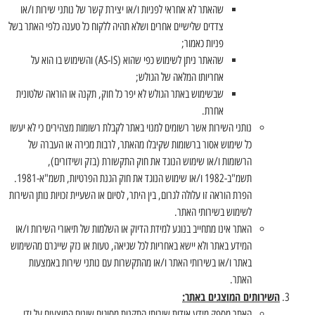
שהאתר לא אחראי לפניות ו/או יצירת קשר של נותני שירות ו/או
צדדים שלישיים אחרים ושלא תהיה ללקוח כל טענה כלפי האתר בשל
פניות כאמור;
שהאתר ניתן לשימוש כפי שהוא (AS-IS) והשימוש בו הוא על
אחריותו המלאה של הגולש;
שבשימוש באתר הגולש לא יפר כל חוק, תקנה או הוראה שלטונית
אחרת.
נותני השירות אשר רשומים למנוי באתר לקבלת רשומות מצהירים כי לא יעשו
כל שימוש אסור ברשומות שקיבלו מהאתר, לרבות מכירה או העברה של
הרשומות ו/או שימוש הנוגד את חוק התקשורת (בזק ושידורים),
תשמ"ב-1982 ו/או שימוש הנוגד את חוק הגנת הפרטיות, תשמ"א-1981.
הפרת הוראה זו עלולה לגרום, בין היתר, לסיום או השעיית זכויות נותן השירות
לשימוש בשירותי האתר.
האתר אינו מתחייב בנוגע למידת הדיוק או השלמות של תיאורי השירות ו/או
המידע באתר ולא יישא באחריות לכל שגיאה, טעות או נזק שייגרם מהשימוש
באתר ו/או בשירותי האתר ו/או מהתקשרות עם נותני שירות באמצעות
האתר.
השירותים המוצגים באתר:
האתר מספק מידע אודות שירותי התקנות מסוגים שונים המוצעים על ידי