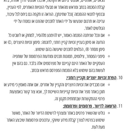
מכאניים, אופטיים, אמצעי צילום או הקלטה, או בכל אמצעי ודרך אחרת, בלא
קבלת הסכמה בכתב ומראש מהאתר או מבעלי הזכויות האחרים, לפי העניין,
ובכפוף לתנאי ההסכמה )ככל שתינתן). הוראה זו תקפה גם ביחס לכל עיבוד,
עריכה או תרגום שנעשו על ידי האתר לתכנים שהוזנו או נמסרו על ידי
הגולשים לאתר.
אם וככל שניתנה הסכמה כאמור, יש להימנע מלהסיר, למחוק או לשבש כל
הודעה או סימן בעניין זכויות קניין רוחני, לדוגמה: סימון זכויות היוצרים ,© או
סימן מסחר ®, הנלווים לתכנים שיעשה בהם שימוש.
סימני המסחר, צילומים, תמונות תכנים ומודעות הפרסומת של שותפיה
העסקיים של האתר הינם קניינם של מפרסמים אלה בלבד. גם בהם אין
לעשות בהם שימוש בלא הסכמת המפרסם מראש ובכתב.
הפרת זכויות יוצרים וקניין רוחני:
אנו מכבדים את זכויות היוצרים והקניין של אחרים. אם אתה מאמין כי מידע או
תוכן באתר מפר את זכויות קנייניות השייכות לך, אנא צור קשר באמצעות
פרטי ההתקשרות שבתחתית תקנון זה.
הרשאה לדיוור, פרסומים ופרסומת:
גולש שהשאיר פרטים באתר ומצורף לרשימת הדיוור של האתר, מאשר
שימוש בפרטיו לצורך קבלת מידע שיווקי, עדכונים ופרסומות שיבצע האתר
מעת לעת.