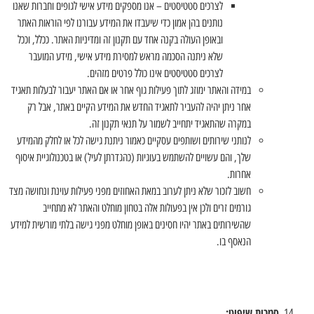
לצרכים סטטיסטים – אנו מספקים מידע אישי לגופים וחברות שאנו
נותנים בהן אמון כדי שיעבדו את המידע עבורנו לפי הוראות האתר
ובאופן העולה בקנה אחד עם תקנון זה ומדיניות האתר. ככלל, וככל
שלא ניתנה הסכמה מראש למסירת מידע אישי, מידע המועבר
לצרכים סטטיסטים אינו כולל פרטים מזהים.
במידה והאתר ימוזג לתוך פעילות גוף אחר או אם האתר יעבור לבעלות תאגיד
אחר ניתן יהיה להעביר לתאגיד החדש את המידע הקיים באתר, אבל רק
במקרה שהתאגיד יתחייב לשמור על תנאי תקנון זה.
לנותני שירותים ושותפים עסקיים כאמור ניתנת גישה לכל או לחלק מהמידע
שלך, והם עשויים להשתמש בעוגיות (כהגדרתן לעיל) או בטכנולוגיית איסוף
אחרות.
חשוב לזכור שלא ניתן לערוב במאת האחוזים מפני פעילות עוינת ונחושה מצד
גורמים זרים ולכן אין בפעולות אלה בטחון מוחלט והאתר לא מתחייב
שהשירותים באתר יהיו חסינים באופן מוחלט מפני גישה בלתי מורשית למידע
הנאסף בו.
סמכות שיפוט: