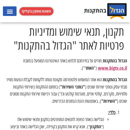
הזמנת מתקין בקליק!
התקנת מערכות קולנוע ביתי
התקנת קולט אדים
התקנת מקרנים
התקנת טלוויזי
תקנון, תנאי שימוש ומדיניות
פרטיות לאתר "הגדול בהתקנות"
הגדול בהתקנות
מודים על בחירתכם לגלוש באתר האינטרנט המופעל בכתובת
bigtv.co.il
www.
האתר
").
("
הגדול בהתקנות
הוא אתר המשמש פלטפורמה מקוונת ונוחה ללקוחות לקבלת הצעות מחיר
"נותני השירות"
מבתי עסק ונותני שירות שונים (
) בתחום ההתקנות (שירותי התקנות
טלוויזיות, מקרנים, קולטי אדים, מערכות קולנוע וכד') עבור רכישת שירותי התקנות מסוגים
"השירות"
שונים (
), באמצעות הזנת הנתונים הנדרשים.
כללי:
הגלישה באתר כפופה לתנאים המפורטים בתקנון ותנאי שימוש אלו
התקנון
(״
״). אנא קרא את התקנון בקפידה, שכן הגלישה באתר וביצוע