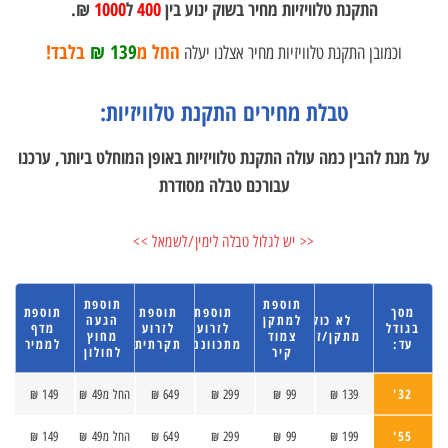
התקנת טלוויזיות מחיר בשוק ינוע בין
400
ל
1000
₪.
החל מ
139 ₪
בלבד!
וכמובן התקנת טלוויזיות מחיר אצלנו יעלה
טבלת מחירים התקנת טלוויזיות:
על מנת להבין כמה עולה התקנת טלוויזיות באופן המוחלט ביותר, ערכנו
עבורכם טבלה מסודרת
<< יש לגלול טבלה לימין/לשמאל >>
תוספת
תוספת
מסך
תוספת
תוספת
תוספת
לא כולל
למתקן
הגעה
בגודל
לזרוע
לזרוע
מדף
מתקן/זרוע
צמוד
מחוץ
עד:
מתכווננת
תקרתית
לממיר
קיר
לחולון
32'
139 ₪
99 ₪
299 ₪
649 ₪
החל מ49 ₪
149 ₪
55'
199 ₪
99 ₪
299 ₪
649 ₪
החל מ49 ₪
149 ₪