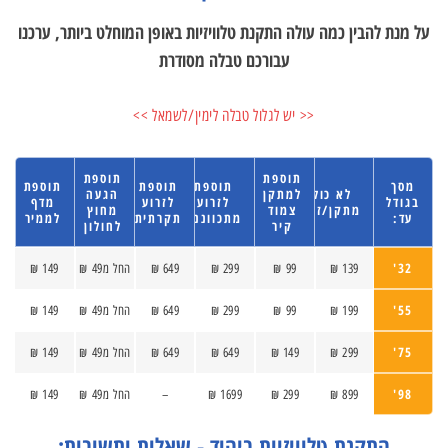
על מנת להבין כמה עולה התקנת טלוויזיות באופן המוחלט ביותר, ערכנו
עבורכם טבלה מסודרת
<< יש לגלול טבלה לימין/לשמאל >>
תוספת
תוספת
מסך
תוספת
תוספת
תוספת
לא כולל
למתקן
הגעה
בגודל
לזרוע
לזרוע
מדף
מתקן/זרוע
צמוד
מחוץ
עד:
מתכווננת
תקרתית
לממיר
קיר
לחולון
32'
139 ₪
99 ₪
299 ₪
649 ₪
החל מ49 ₪
149 ₪
55'
199 ₪
99 ₪
299 ₪
649 ₪
החל מ49 ₪
149 ₪
75'
299 ₪
149 ₪
649 ₪
649 ₪
החל מ49 ₪
149 ₪
98'
899 ₪
299 ₪
1699 ₪
–
החל מ49 ₪
149 ₪
התקנת טלוויזיות ביהוד - שאלות ותשובות: