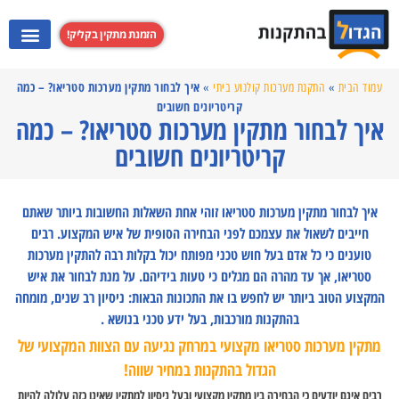
הזמנת מתקין בקליק!
התקנת מערכות קולנוע ביתי
התקנת קולט אדים
התקנת מקרנים
התקנת טלוויזי
איך לבחור מתקין מערכות סטריאו? – כמה
עמוד הבית
»
התקנת מערכות קולנוע ביתי
»
קריטריונים חשובים
איך לבחור מתקין מערכות סטריאו? – כמה
קריטריונים חשובים
איך לבחור מתקין מערכות סטריאו זוהי אחת השאלות החשובות ביותר שאתם
חייבים לשאול את עצמכם לפני הבחירה הסופית של איש המקצוע. רבים
טוענים כי כל אדם בעל חוש טכני מפותח יכול בקלות רבה להתקין מערכות
סטריאו, אך עד מהרה הם מגלים כי טעות בידיהם. על מנת לבחור את איש
המקצוע הטוב ביותר יש לחפש בו את התכונות הבאות: ניסיון רב שנים, מומחה
בהתקנות מורכבות, בעל ידע טכני בנושא .
מתקין מערכות סטריאו מקצועי במרחק נגיעה עם הצוות המקצועי של
הגדול בהתקנות במחיר שווה!
רבים אינם יודעים כי הבחירה בין מתקין מקצועי ובעל ניסיון למתקין שאינו כזה עלולה להיות