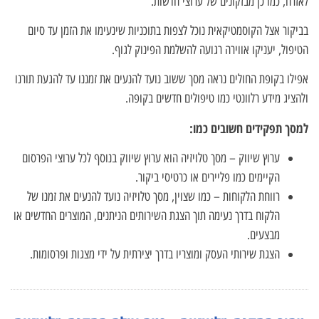
לאזרח, כמו כן מבזקונים של ערוצי חדשות.
בביקור אצל הקוסמטיקאית נוכל לצפות בתוכניות שינעימו את הזמן עד סיום
הטיפול, יעניקו אווירה רגועה להשלמת הפינוק לגוף.
אפילו בקופת החולים נראה מסך ששוב נועד להנעים את זמננו עד להגעת תורנו
ולהציג מידע רלוונטי כמו טיפולים חדשים בקופה.
למסך תפקידים חשובים כמו:
ערוץ שיווק – מסך טלויזיה הוא ערוץ שיווק בנוסף לכל ערוצי הפרסום
הקיימים כמו פליירים או כרטיסי ביקור.
רווחת הלקוחות – כמו שצוין, מסך טלויזיה נועד להנעים את זמנו של
הלקוח בדרך נעימה תוך הצגת השירותים הניתנים, המוצרים החדשים או
מבצעים.
הצגת שירותי העסק ומוצריו בדרך יצירתית על ידי מצגות ופרסומות.