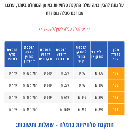
על מנת להבין כמה עולה התקנת טלוויזיות באופן המוחלט ביותר, ערכנו
עבורכם טבלה מסודרת
<< יש לגלול טבלה לימין/לשמאל >>
תוספת
תוספת
מסך
תוספת
תוספת
תוספת
לא כולל
למתקן
הגעה
בגודל
לזרוע
לזרוע
מדף
מתקן/זרוע
צמוד
מחוץ
עד:
מתכווננת
תקרתית
לממיר
קיר
לחולון
32'
139 ₪
99 ₪
299 ₪
649 ₪
החל מ49 ₪
149 ₪
55'
199 ₪
99 ₪
299 ₪
649 ₪
החל מ49 ₪
149 ₪
75'
299 ₪
149 ₪
649 ₪
649 ₪
החל מ49 ₪
149 ₪
98'
899 ₪
299 ₪
1699 ₪
–
החל מ49 ₪
149 ₪
התקנת טלוויזיות ברמלה - שאלות ותשובות: