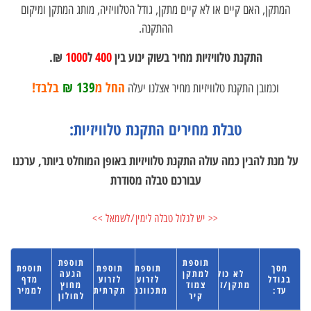
המתקן, האם קיים או לא קיים מתקן, גודל הטלוויזיה, מותג המתקן ומיקום
ההתקנה.
התקנת טלוויזיות מחיר בשוק ינוע בין
400
ל
1000
₪.
החל מ
139 ₪
בלבד!
וכמובן התקנת טלוויזיות מחיר אצלנו יעלה
טבלת מחירים התקנת טלוויזיות:
על מנת להבין כמה עולה התקנת טלוויזיות באופן המוחלט ביותר, ערכנו
עבורכם טבלה מסודרת
<< יש לגלול טבלה לימין/לשמאל >>
תוספת
תוספת
מסך
תוספת
תוספת
תוספת
לא כולל
למתקן
הגעה
בגודל
לזרוע
לזרוע
מדף
מתקן/זרוע
צמוד
מחוץ
עד:
מתכווננת
תקרתית
לממיר
קיר
לחולון