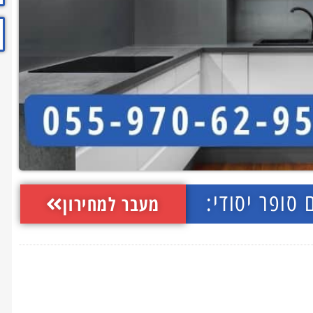
 סופר יסודי:
מעבר למחירון