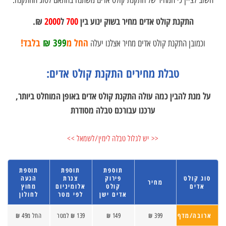
חשוב לציין כי המחיר של התקנת קולט אדים משתנה בהתאם לסוג ההתקנה.
התקנת קולט אדים מחיר בשוק ינוע בין
700
ל
2000
₪.
החל מ
399 ₪
בלבד!
וכמובן התקנת קולט אדים מחיר אצלנו יעלה
טבלת מחירים התקנת קולט אדים:
על מנת להבין כמה עולה התקנת קולט אדים באופן המוחלט ביותר,
ערכנו עבורכם טבלה מסודרת
<< יש לגלול טבלה לימין/לשמאל >>
תוספת
תוספת
תוספת
סוג קולט
פירוק
צנרת
הגעה
מחיר
אדים
קולט
אלומיניום
מחוץ
אדים ישן
לפי מטר
לחולון
ארובה/מדף
399 ₪
149 ₪
139 ₪ למטר
החל מ49 ₪